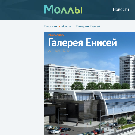
Новости
Главная
Моллы
Галерея Енисей
КРАСНОЯРСК
Галерея Енисей
10:00
-
22:00