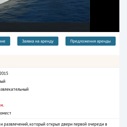
ние
Заявка на аренду
Предложения аренды
2015
ный
азвлекательный
м.
омест
 и развлечений, который открыл двери первой очереди в