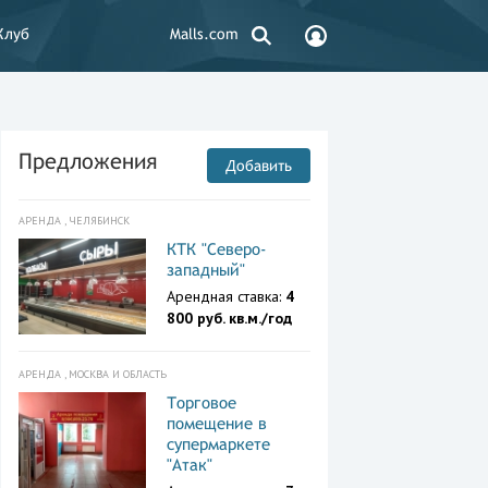
Клуб
Malls.com
Предложения
Добавить
АРЕНДА , ЧЕЛЯБИНСК
КТК "Северо-
западный"
Арендная ставка:
4
800 руб. кв.м./год
АРЕНДА , МОСКВА И ОБЛАСТЬ
Торговое
помещение в
супермаркете
"Атак"