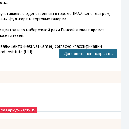
года.
ультиплекс с единственным в городе IMAX кинотеатром,
аны, фуд-корт и торговые галереи.
е центра и по набережной реки Енисей делает проект
посетителей.
аль-центр (Festival Center) согласно классификации
 Institute (ULI).
Дополнить или исправить
Развернуть карту