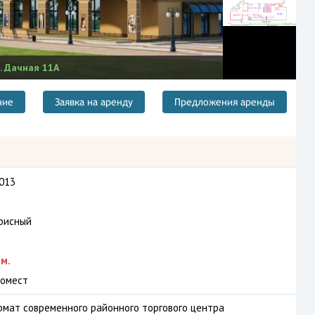
л. Дачная 11А
ние
Заявка на аренду
Предложения аренды
013
фисный
м.
омест
рмат современного районного торгового центра