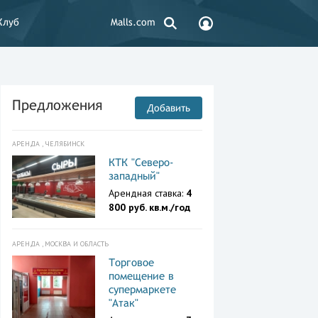
Клуб
Malls.com
Предложения
Добавить
АРЕНДА , ЧЕЛЯБИНСК
КТК "Северо-
западный"
Арендная ставка:
4
800 руб. кв.м./год
АРЕНДА , МОСКВА И ОБЛАСТЬ
Торговое
помещение в
супермаркете
"Атак"