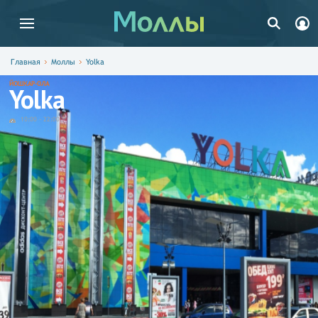
Главная
Моллы
Yolka
ЙОШКАР-ОЛА
Yolka
10:00
-
22:00