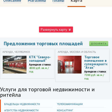
Описание
Магазины
Планы
Карта
Развернуть карту
Предложения торговых площадей
ДОБАВИТЬ
АРЕНДА, ЧЕЛЯБИНСК
АРЕНДА, МОСКВА И ОБЛАСТЬ
КТК "Северо-
Торговое
западный"
помещение в
супермаркете
Арендная ставка:
"Атак"
4800 руб. кв.м./
год
Арендная ставка:
7200 руб. кв.м./
год
Услуги для торговой недвижимости и
ритейла
ВЛАДЕЛЬЦЫ НЕДВИЖИМОСТИ
ТЕЛЕКОММУНИКАЦИИ
АГЕНТСТВА НЕДВИЖИМОСТИ
КОНСАЛТИНГ