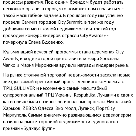
процессы развития. Под одним брендом будет работать
несколько организаторов, что поможет нам справиться с
такой масштабной задачей. В прошлом году мы успешно
провели Саммит городов City Summit, в том же году
добавили сегмент жилой недвижимости и третий год
проводим конкурс лидеров отрасли City Awards» -
почеркнула Елена Вдовенко.
Кульминацией вечерней программы стала церемония City
Awards, в ходе которой представители жюри Ярослава
Чапко и Мария Миронкина вручили награды лидерам рынка.
На рынке столичной торговой недвижимости засияли новые
звезды: самый престижный проект делового комплекса с
ТРЦ GULLIVER и несомненно самый масштабный
суперрегиональный ТРЦ Украины Respublika. Лучшими в своих
категориях были названы региональные проекты Никольский
Харьков, ZEBRA Одесса, Эко Молл, Луганск, ПортCity,
Мариуполь. Самым динамично развивающимся девелопером
назван на рынке торговой недвижимости единогласно
признан «Будхаус Групп»