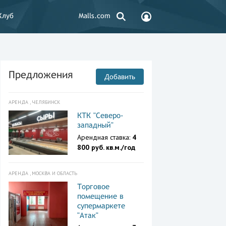
Клуб
Malls.com
Предложения
Добавить
АРЕНДА , ЧЕЛЯБИНСК
КТК "Северо-
западный"
Арендная ставка:
4
800 руб. кв.м./год
АРЕНДА , МОСКВА И ОБЛАСТЬ
Торговое
помещение в
супермаркете
"Атак"