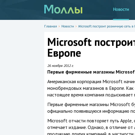
Новости
Главная
Новости
Microsoft построит розничную сеть в
Microsoft построи
Европе
26 ноября 2012 г.
Первые фирменные магазины Microsoft
Американская корпорация Microsoft начи
монобрендовых магазинов в Европе. Как с
настоящее время компания подыскивает 
Первые фирменные магазины Microsoft бу
официально появившуюся информацию по
Microsoft отчасти повторяет путь Apple,
отмечает издание. Однако, в отличие от 
продукцию других компаний, в частности