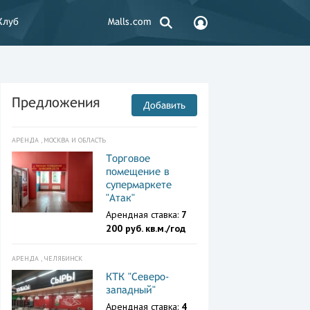
Клуб
Malls.com
Предложения
Добавить
АРЕНДА , МОСКВА И ОБЛАСТЬ
Торговое
помещение в
супермаркете
"Атак"
Арендная ставка:
7
200 руб. кв.м./год
АРЕНДА , ЧЕЛЯБИНСК
КТК "Северо-
западный"
Арендная ставка:
4