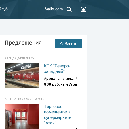
Клуб
Malls.com
Предложения
Добавить
АРЕНДА , ЧЕЛЯБИНСК
КТК "Северо-
западный"
Арендная ставка:
4
800 руб. кв.м./год
АРЕНДА , МОСКВА И ОБЛАСТЬ
Торговое
помещение в
супермаркете
"Атак"