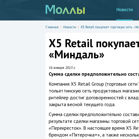
Новости
Главная
Новости
X5 Retail покупает торговую сеть «М
X5 Retail покупае
«Миндаль»
16 января 2013 г.
Сумма сделки предположительно соста
Компания X5 Retail Group (торговые сети "
тольяттинскую сеть продуктовых магазино
ритейлер достиг договоренностей с влад
закрыта весной текущего года.
Сумма сделки предположительно составит
результате сделки магазины торговой с
«Перекресток». В настоящее время X5 Re
брендом «Пятерочка+», а также несколь