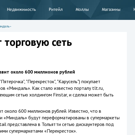
Недвижимость
Ритейл
Моллы
Магазины
индаль»
т торговую сеть
вит около 600 миллионов рублей
Пятерочка", "Перекресток", "Карусель") покупает
в «Миндаль». Как стало известно порталу tlt.ru,
еющим сетью холдингом Finstar, и сделка может быть
 около 600 миллионов рублей. Известно, что в
ети «Миндаль» будут переформатированы в супермаркеты
tail представлена в Тольятти сетью дискаунтеров под
кими супермаркетами «Перекресток».