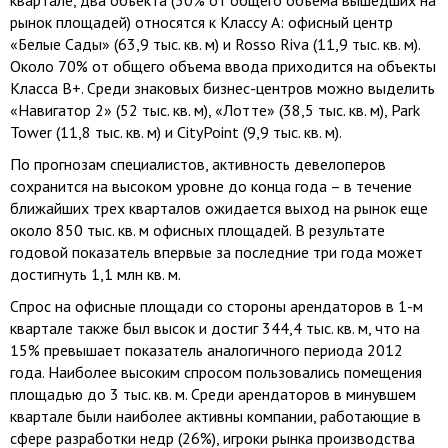
квартале, два объекта (30% от общего объема вышедших на
рынок площадей) относятся к Классу A: офисный центр
«Белые Сады» (63,9 тыс. кв. м) и Rosso Riva (11,9 тыс. кв. м).
Около 70% от общего объема ввода приходится на объекты
Класса B+. Среди знаковых бизнес-центров можно выделить
«Навигатор 2» (52 тыс. кв. м), «Лотте» (38,5 тыс. кв. м), Park
Tower (11,8 тыс. кв. м) и CityPoint (9,9 тыс. кв. м).
По прогнозам специалистов, активность девелоперов
сохранится на высоком уровне до конца года – в течение
ближайших трех кварталов ожидается выход на рынок еще
около 850 тыс. кв. м офисных площадей. В результате
годовой показатель впервые за последние три года может
достигнуть 1,1 млн кв. м.
Спрос на офисные площади со стороны арендаторов в 1-м
квартале также был высок и достиг 344,4 тыс. кв. м, что на
15% превышает показатель аналогичного периода 2012
года. Наиболее высоким спросом пользовались помещения
площадью до 3 тыс. кв. м. Среди арендаторов в минувшем
квартале были наиболее активны компании, работающие в
сфере разработки недр (26%), игроки рынка производства