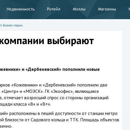
Недвижимость
Ритейл
Моллы
Магазины
т бизнес-парки
компании выбирают
ожевники» и «Дербеневский» пополнили новые
арков «Кожевники» и «Дербеневский» пополнили две
 «Центр» и «МОЭСК». ГК «Экоофис», являющаяся
, отмечает возросший спрос со стороны организаций
щади класса «B» и «B+».
кий» расположены в пешей доступности от станции метро
ой близости от Садового кольца и ТТК. Площадь объектов
твенно.