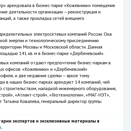
р» арендовала в бизнес-парке «Кожевники» помещение
ение деятельности организации – реконструкция и
нций, а также прокладка сетей внешнего
ределительных электросетевых компаний России. Она
ской энергии и технологическому присоединению
территории Москвы и Московской области. Данная
площадью
141 кв. м
в бизнес-парке «Дербеневский».
овых компаний отдают предпочтение бизнес-паркам в
ых офисов. «Кожевники» и «Дербеневский»
офиля, и две недавние сделки – яркое тому
и в наших бизнес-парках арендуют 14 компаний, чей
о строительством, наладкой инженерного оборудования,
строй», «Атлант-строй», «Геотехнологии», «МАГ-НЭТ»,
т Татьяна Ковалева, генеральный директор группы
тарии экспертов и эксклюзивные материалы в
у
.