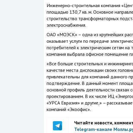
Инженерно-строительная компания «Цент
площадью
130,7 кв. м
. Основное направл
строительство трансформаторных подста
электроснабжения.
ОАО «МОЭСК» – одна из крупнейших расп
оказывает услуги по передаче электриче
потребителей к электрическим сетям на 
компания выбрала офисное помещение 
«Все больше строительных и инжиниринг
качестве места дислокации своих головн
привлекательны для компаний данного пр
подтверждение. В данный момент площад
основной профиль деятельности связан с
проектированием. В их числе ИЦ «Энерго
«УРСА Евразия» и другие,» – рассказывае
компаний «Экоофис».
Читайте новости, коммен
Telegram-канале Моллы.р