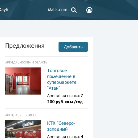
Клуб
Malls.com
Предложения
Добавить
АРЕНДА , МОСКВА И ОБЛАСТЬ
Торговое
помещение в
супермаркете
"Атак"
Арендная ставка:
7
200 руб. кв.м./год
АРЕНДА , ЧЕЛЯБИНСК
КТК "Северо-
западный"
Арендная ставка:
4