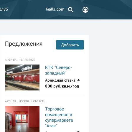
Клуб
Malls.com
Предложения
Добавить
АРЕНДА , ЧЕЛЯБИНСК
КТК "Северо-
западный"
Арендная ставка:
4
800 руб. кв.м./год
АРЕНДА , МОСКВА И ОБЛАСТЬ
Торговое
помещение в
супермаркете
"Атак"