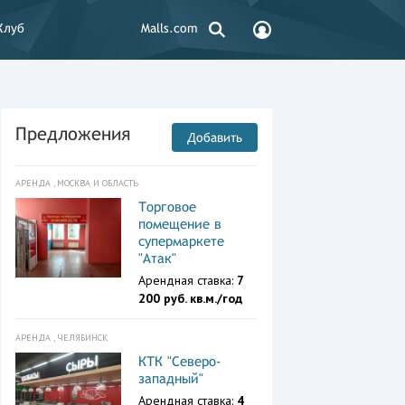
Клуб
Malls.com
Предложения
Добавить
АРЕНДА , МОСКВА И ОБЛАСТЬ
Торговое
помещение в
супермаркете
"Атак"
Арендная ставка:
7
200 руб. кв.м./год
АРЕНДА , ЧЕЛЯБИНСК
КТК "Северо-
западный"
Арендная ставка:
4