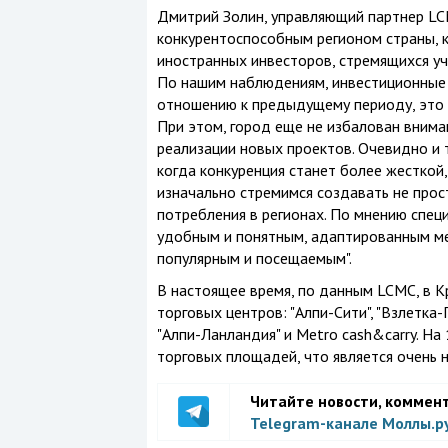
Дмитрий Золин, управляющий партнер LC
конкурентоспособным регионом страны, к
иностранных инвесторов, стремящихся уч
По нашим наблюдениям, инвестиционные в
отношению к предыдущему периоду, это 
При этом, город еще не избалован вним
реализации новых проектов. Очевидно и т
когда конкуренция станет более жесткой,
изначально стремимся создавать не прос
потребления в регионах. По мнению спец
удобным и понятным, адаптированным мен
популярным и посещаемым".
В настоящее время, по данным LCMC, в К
торговых центров: "Алпи-Сити", "Взлетка-
"Алпи-Ланландия" и Metro cash&carry. На
торговых площадей, что является очень
Читайте новости, коммен
Telegram-канале Моллы.р