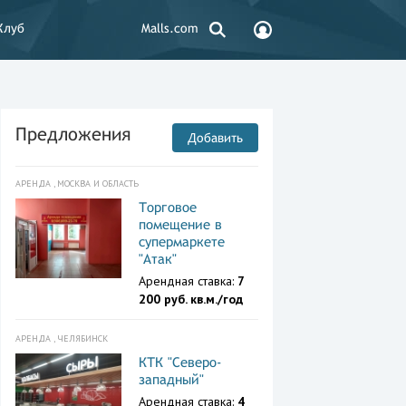
Клуб
Malls.com
Предложения
Добавить
АРЕНДА , МОСКВА И ОБЛАСТЬ
Торговое
помещение в
супермаркете
"Атак"
Арендная ставка:
7
200 руб. кв.м./год
АРЕНДА , ЧЕЛЯБИНСК
КТК "Северо-
западный"
Арендная ставка:
4