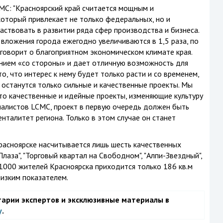
MC: "Красноярский край считается мощным и
оторый привлекает не только федеральных, но и
аствовать в развитии ряда сфер производства и бизнеса.
ложения города ежегодно увеличиваются в 1,5 раза, по
говорит о благоприятном экономическом климате края.
анием «со стороны» и дает отличную возможность для
о, что интерес к нему будет только расти и со временем,
 останутся только сильные и качественные проекты. Мы
то качественные и идейные проекты, изменяющие культуру
иалистов LCMC, проект в первую очередь должен быть
талитет региона. Только в этом случае он станет
расноярске насчитывается лишь шесть качественных
Плаза", "Торговый квартал на Свободном", "Алпи-Звездный",
 1000 жителей Красноярска приходится только 186 кв.м
 низким показателем.
тарии экспертов и эксклюзивные материалы в
у
.