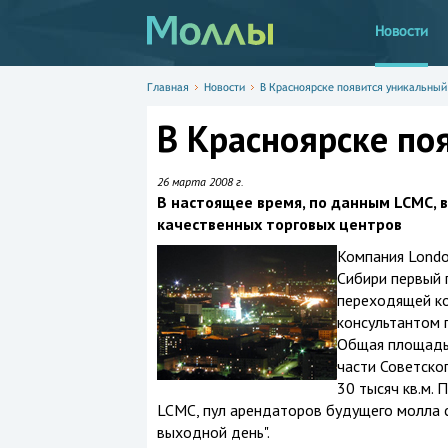
Новости
Главная
Новости
В Красноярске появится уникальный
В Красноярске по
26 марта 2008 г.
В настоящее время, по данным LCMC, 
качественных торговых центров
Компания Londo
Сибири первый 
переходящей ко
консультантом 
Общая площадь 
части Советско
30 тысяч кв.м.
LCMC, пул арендаторов будущего молла 
выходной день".