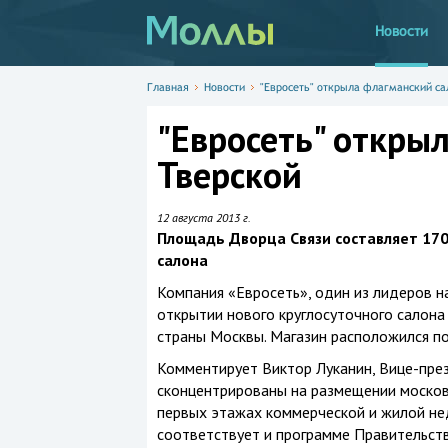
Новости
Главная
Новости
"Евросеть" открыла флагманский са
"Евросеть" откры
Тверской
12 августа 2013 г.
Площадь Дворца Связи составляет 170
салона
Компания «Евросеть», один из лидеров н
открытии нового круглосуточного салона
страны Москвы. Магазин расположился по а
Комментирует Виктор Луканин, Вице-през
сконцентрированы на размещении москов
первых этажах коммерческой и жилой нед
соответствует и программе Правительств