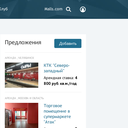
Клуб
Malls.com
Предложения
Добавить
АРЕНДА , ЧЕЛЯБИНСК
КТК "Северо-
западный"
Арендная ставка:
4
800 руб. кв.м./год
АРЕНДА , МОСКВА И ОБЛАСТЬ
Торговое
помещение в
супермаркете
"Атак"