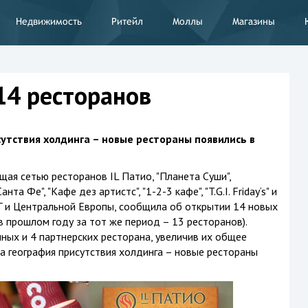
Недвижимость
Ритейл
Моллы
Магазины
14 ресторанов
утствия холдинга – новые рестораны появились в
щая сетью ресторанов IL Патио, "Планета Суши",
нта Фе", "Кафе дез артистс", "1-2-3 кафе", "T.G.I. Friday‘s" и
НГ и Центральной Европы, сообщила об открытии 14 новых
в прошлом году за тот же период – 13 ресторанов).
ных и 4 партнерских ресторана, увеличив их общее
а география присутствия холдинга – новые рестораны