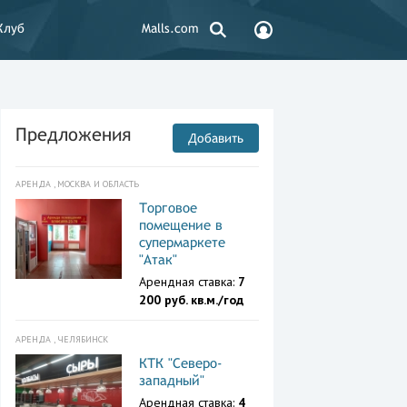
Клуб
Malls.com
Предложения
Добавить
АРЕНДА , МОСКВА И ОБЛАСТЬ
Торговое
помещение в
супермаркете
"Атак"
Арендная ставка:
7
200 руб. кв.м./год
АРЕНДА , ЧЕЛЯБИНСК
КТК "Северо-
западный"
Арендная ставка:
4