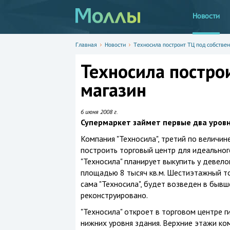
Новости
Главная
Новости
Техносила построит ТЦ под собстве
Техносила постро
магазин
6 июня 2008 г.
Супермаркет займет первые два уров
Компания "Техносила", третий по величин
построить торговый центр для идеальног
"Техносила" планирует выкупить у девело
площадью 8 тысяч кв.м. Шестиэтажный т
сама "Техносила", будет возведен в быв
реконструировано.
"Техносила" откроет в торговом центре 
нижних уровня здания. Верхние этажи ко