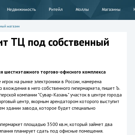
Недвижимость
Ритейл
Моллы
Магазины
нный магазин
ит ТЦ под собственный
ня шестиэтажного торгово-офисного комплекса
е игрок на рынке электроники в России, намерена
о вхождения в него собственного гипермаркета, пишет Ъ.
перской компании "Сувар-Казань" участок в центре города
орговый центр, якорным арендатором которого выступит
шем здании завода, которое будет специально
гипермаркет площадью 3500 кв.м, который займет два
мпания планирует сдать под офисные помещения.