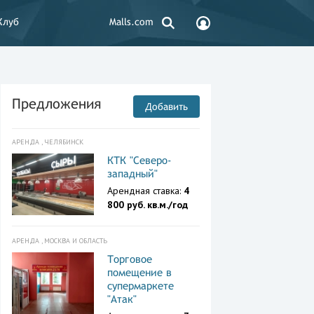
Клуб
Malls.com
Предложения
Добавить
АРЕНДА , ЧЕЛЯБИНСК
КТК "Северо-
западный"
Арендная ставка:
4
800 руб. кв.м./год
АРЕНДА , МОСКВА И ОБЛАСТЬ
Торговое
помещение в
супермаркете
"Атак"