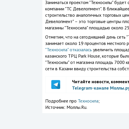
Заниматься проектом "Техносилы" будет
компании "ТС Девелопмент". В ближайшее
строительство аналогичных торговых це
Девелопмент" – это торговые центры пло
магазины "Техносила" площадью около 25
Отметим, что на сегодняшний день сеть "
занимает около 19 процентов местного р
"Техносила" отказалась
увеличить площад
казанского ТРЦ Park House, которые был
"Техносилы" от магазина площадь 7000 к
сети в Казани ввиду строительства собст
Читайте новости, коммен
Telegram-канале Моллы.р
Подробнее про
Техносила
;
Источник:
Моллы.Ru.