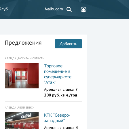
Клуб
Malls.com
Предложения
Добавить
АРЕНДА , МОСКВА И ОБЛАСТЬ
Торговое
помещение в
супермаркете
"Атак"
Арендная ставка:
7
200 руб. кв.м./год
АРЕНДА , ЧЕЛЯБИНСК
КТК "Северо-
западный"
Арендная ставка:
4