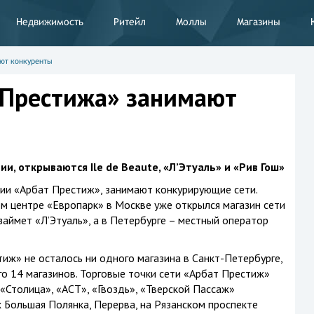
Недвижимость
Ритейл
Моллы
Магазины
ют конкуренты
 Престижа» занимают
, открываются Ile de Beaute, «Л’Этуаль» и «Рив Гош»
и «Арбат Престиж», занимают конкурирующие сети.
 центре «Европарк» в Москве уже открылся магазин сети
 займет «Л’Этуаль», а в Петербурге – местный оператор
тиж» не осталось ни одного магазина
в Санкт-Петербурге
,
го 14 магазинов. Торговые точки сети «Арбат Престиж»
«Столица», «АСТ», «Гвоздь», «Тверской Пассаж»
х Большая Полянка, Перерва, на Рязанском проспекте