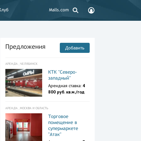
Клуб
Malls.com
Предложения
Добавить
АРЕНДА , ЧЕЛЯБИНСК
КТК "Северо-
западный"
Арендная ставка:
4
800 руб. кв.м./год
АРЕНДА , МОСКВА И ОБЛАСТЬ
Торговое
помещение в
супермаркете
"Атак"