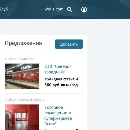
Клуб
Malls.com
Предложения
Добавить
АРЕНДА , ЧЕЛЯБИНСК
КТК "Северо-
западный"
Арендная ставка:
4
800 руб. кв.м./год
АРЕНДА , МОСКВА И ОБЛАСТЬ
Торговое
помещение в
супермаркете
"Атак"