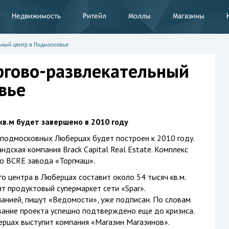
Недвижимость
Ритейл
Моллы
Магазины
ьный центр в Подмосковье
ргово-развлекательный
вье
в.м будет завершено в 2010 году
 подмосковных Люберцах будет построен к 2010 году.
дская компания Brack Capital Real Estate. Комплекс
о BCRE завода «Торгмаш».
го
центра в Люберцах составит около 54 тысяч кв.м.
 продуктовый супермаркет сети «Spar».
анией, пишут «Ведомости», уже подписан. По словам
вание проекта успешно подтверждено еще до кризиса.
рцах выступит компания «Магазин Магазинов».