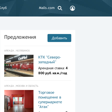
Клуб
Malls.com
Предложения
Добавить
АРЕНДА , ЧЕЛЯБИНСК
КТК "Северо-
западный"
Арендная ставка:
4
800 руб. кв.м./год
АРЕНДА , МОСКВА И ОБЛАСТЬ
Торговое
помещение в
супермаркете
"Атак"