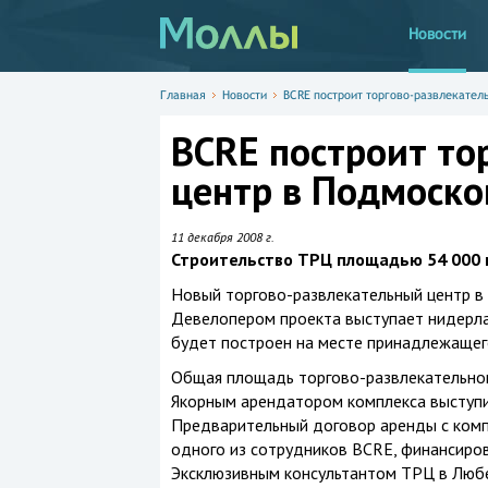
Новости
Главная
Новости
BCRE построит торгово-развлекател
BCRE построит то
центр в Подмоско
11 декабря 2008 г.
Строительство ТРЦ площадью 54 000 к
Новый
торгово-развлекательный
центр в
Девелопером проекта выступает нидерлан
будет построен на месте принадлежащег
Общая площадь
торгово-развлекательно
Якорным арендатором комплекса выступит
Предварительный договор аренды с комп
одного из сотрудников BCRE, финансиро
Эксклюзивным консультантом ТРЦ в Любе