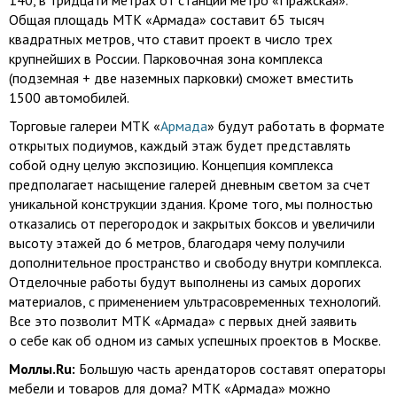
140, в тридцати метрах от станции метро «Пражская».
Общая площадь МТК «Армада» составит 65 тысяч
квадратных метров, что ставит проект в число трех
крупнейших в России. Парковочная зона комплекса
(подземная + две наземных парковки) сможет вместить
1500 автомобилей.
Торговые галереи МТК «
Армада
» будут работать в формате
открытых подиумов, каждый этаж будет представлять
собой одну целую экспозицию. Концепция комплекса
предполагает насыщение галерей дневным светом за счет
уникальной конструкции здания. Кроме того, мы полностью
отказались от перегородок и закрытых боксов и увеличили
высоту этажей до 6 метров, благодаря чему получили
дополнительное пространство и свободу внутри комплекса.
Отделочные работы будут выполнены из самых дорогих
материалов, с применением ультрасовременных технологий.
Все это позволит МТК «Армада» с первых дней заявить
о себе как об одном из самых успешных проектов в Москве.
Моллы.Ru:
Большую часть арендаторов составят операторы
мебели и товаров для дома? МТК «Армада» можно