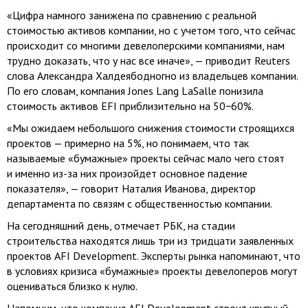
«Цифра намного занижена по сравнению с реальной
стоимостью активов компании, но с учетом того, что сейчас
происходит со многими девелоперскими компаниями, нам
трудно доказать, что у нас все иначе», — приводит Reuters
слова Александра Халдеябодногно из владельцев компании.
По его словам, компания Jones Lang LaSalle понизила
стоимость активов EFI приблизительно на 50−60%.
«Мы ожидаем небольшого снижения стоимости строящихся
проектов — примерно на 5%, но понимаем, что так
называемые «бумажные» проекты сейчас мало чего стоят
и именно
из-за
них произойдет основное падение
показателя», — говорит Наталия Иванова, директор
департамента по связям с общественностью компании.
На сегодняшний день, отмечает РБК, на стадии
строительства находятся лишь три из тридцати заявленных
проектов AFI Development. Эксперты рынка напоминают, что
в условиях кризиса «бумажные» проекты девелоперов могут
оцениваться близко к нулю.