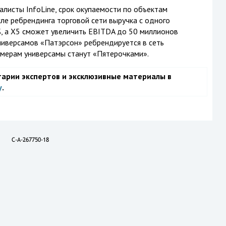
алисты InfoLine, срок окупаемости по объектам
сле ребрендинга торговой сети выручка с одного
, а X5 сможет увеличить EBITDA до 50 миллионов
ниверсамов «Патэрсон» ребрендируется в сеть
змерам универсамы станут «Пятерочками».
тарии экспертов и эксклюзивные материалы в
у
.
C-A-267750-18