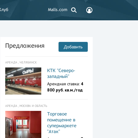
Клуб
Malls.com
Предложения
Добавить
АРЕНДА , ЧЕЛЯБИНСК
КТК "Северо-
западный"
Арендная ставка:
4
800 руб. кв.м./год
АРЕНДА , МОСКВА И ОБЛАСТЬ
Торговое
помещение в
супермаркете
"Атак"