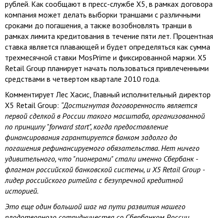
рублей. Как сообщают в пресс-службе X5, в рамках договора
компания может делать выборки траншами с различными
сроками до погашения, а также возобновлять транши в
рамках лимита кредитования в течение пяти лет. Процентная
ставка является плавающей и будет определяться как сумма
трехмесячной ставки MosPrime и фиксированной маржи. X5
Retail Group планирует начать пользоваться привлеченными
средствами в четвертом квартале 2010 года.
Комментирует Лес Хасис, Главный исполнительный директор
X5 Retail Group:
“Достигнутая договоренность является
первой сделкой в России такого масштаба, организованной
по принципу "forward start", когда предоставление
финансирования гарантируется банком задолго до
погашения рефинансируемого обязательства. Нет ничего
удивительного, что "пионерами" стали именно Сбербанк -
флагман российской банковской системы, и X5 Retail Group -
лидер российского ритейла с безупречной кредитной
историей.
Это еще один большой шаг на пути развития нашего
плодотворного сотрудничества со Сбербанком России,