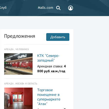
Клуб
Malls.com
Предложения
Добавить
АРЕНДА , ЧЕЛЯБИНСК
КТК "Северо-
западный"
Арендная ставка:
4
800 руб. кв.м./год
АРЕНДА , МОСКВА И ОБЛАСТЬ
Торговое
помещение в
супермаркете
"Атак"