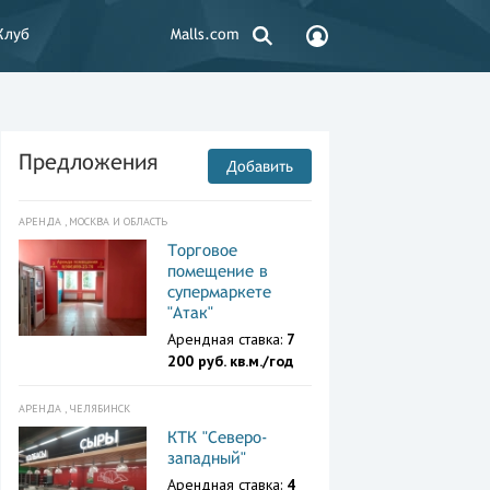
Клуб
Malls.com
Предложения
Добавить
АРЕНДА , МОСКВА И ОБЛАСТЬ
Торговое
помещение в
супермаркете
"Атак"
Арендная ставка:
7
200 руб. кв.м./год
АРЕНДА , ЧЕЛЯБИНСК
КТК "Северо-
западный"
Арендная ставка:
4