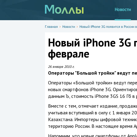
Новости
Главная
Новости
Новый iPhone 3G появится в России 
Новый iPhone 3G п
феврале
26 января 2010 г.
Операторы "Большой тройки" ведут пе
Операторы «Большой тройки» ведут перег
новых смартфонов iPhone 3G. Ориентиров
данным Ъ, стоимость iPhone 3GS 16 Гб в 
Вместе с тем, отмечает издание, продажи
учитывая вступивший в силу с 1 января 2
Казахстана. Импортеры цифровой техники
территорию России. В настоящее время A
Напомним, что новые смартфоны от Apple