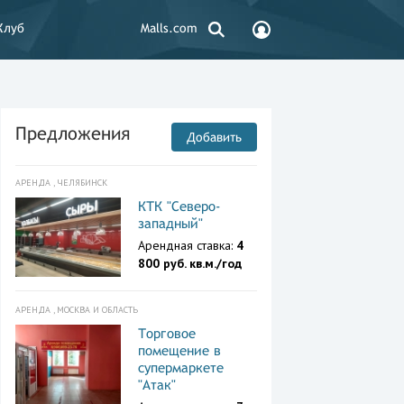
Клуб
Malls.com
Предложения
Добавить
АРЕНДА , ЧЕЛЯБИНСК
КТК "Северо-
западный"
Арендная ставка:
4
800 руб. кв.м./год
АРЕНДА , МОСКВА И ОБЛАСТЬ
Торговое
помещение в
супермаркете
"Атак"