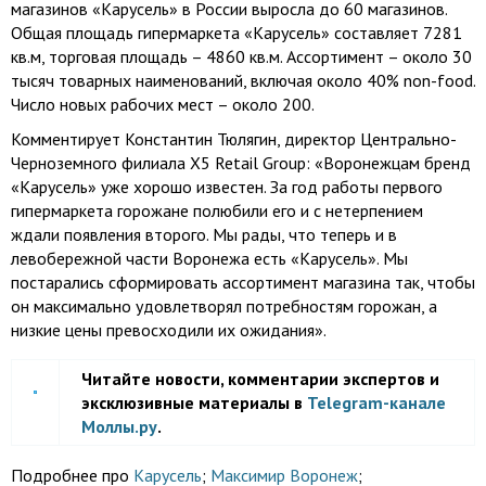
магазинов «Карусель» в России выросла до 60 магазинов.
Общая площадь гипермаркета «Карусель» составляет 7281
кв.м, торговая площадь – 4860 кв.м. Ассортимент – около 30
тысяч товарных наименований, включая около 40% non-food.
Число новых рабочих мест – около 200.
Комментирует Константин Тюлягин, директор Центрально-
Черноземного филиала X5 Retail Group: «Воронежцам бренд
«Карусель» уже хорошо известен. За год работы первого
гипермаркета горожане полюбили его и с нетерпением
ждали появления второго. Мы рады, что теперь и в
левобережной части Воронежа есть «Карусель». Мы
постарались сформировать ассортимент магазина так, чтобы
он максимально удовлетворял потребностям горожан, а
низкие цены превосходили их ожидания».
Читайте новости, комментарии экспертов и
эксклюзивные материалы в
Telegram-канале
Моллы.ру
.
Подробнее про
Карусель
;
Максимир Воронеж
;