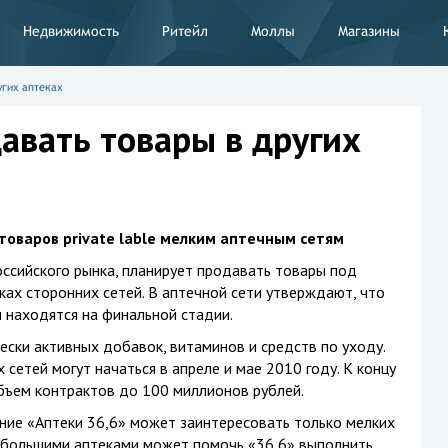
Недвижимость
Ритейл
Моллы
Магазины
угих аптеках
давать товары в других
товаров private lable мелким аптечным сетям
оссийского рынка, планирует продавать товары под
ах сторонних сетей. В аптечной сети утверждают, что
 находятся на финальной стадии.
ески активных добавок, витаминов и средств по уходу.
 сетей могут начаться в апреле и мае 2010 году. К концу
бъем контрактов до 100 миллионов рублей.
ние «Аптеки 36,6» может заинтересовать только мелких
небольшими аптеками может помочь «36,6» выполнить