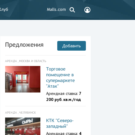
Клуб
Malls.com
Предложения
Добавить
АРЕНДА , МОСКВА И ОБЛАСТЬ
Торговое
помещение в
супермаркете
"Атак"
Арендная ставка:
7
200 руб. кв.м./год
АРЕНДА , ЧЕЛЯБИНСК
КТК "Северо-
западный"
Арендная ставка:
4