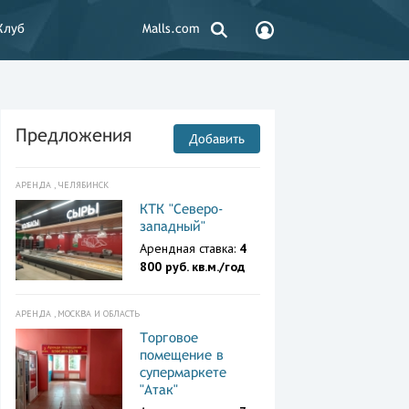
Клуб
Malls.com
Предложения
Добавить
АРЕНДА , ЧЕЛЯБИНСК
КТК "Северо-
западный"
Арендная ставка:
4
800 руб. кв.м./год
АРЕНДА , МОСКВА И ОБЛАСТЬ
Торговое
помещение в
супермаркете
"Атак"