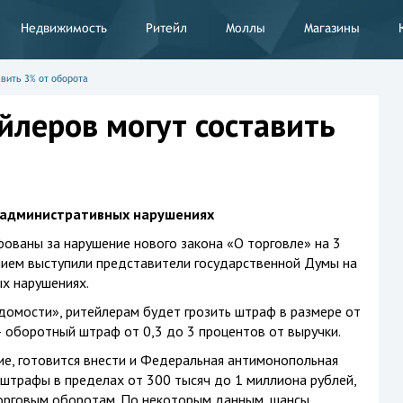
Недвижимость
Ритейл
Моллы
Магазины
вить 3% от оборота
леров могут составить
б административных нарушениях
ованы за нарушение нового закона «О торговле» на 3
нием выступили представители государственной Думы на
х нарушениях.
домости», ритейлерам будет грозить штраф в размере от
– оборотный штраф от 0,3 до 3 процентов от выручки.
ие, готовится внести и Федеральная антимонопольная
штрафы в пределах от 300 тысяч до 1 миллиона рублей,
орговым оборотам. По некоторым данным, шансы