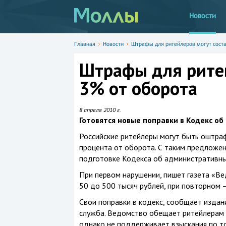
Новости
Главная
Новости
Штрафы для ритейлеров могут соста
Штрафы для ритей
3% от оборота
8 апреля 2010 г.
Готовятся новые поправки в Кодекс о
Российские ритейлеры могут быть оштраф
процента от оборота. С таким предложе
подготовке Кодекса об административны
При первом нарушении, пишет газета «Ве
50 до 500 тысяч рублей, при повторном 
Свои поправки в кодекс, сообщает издан
служба. Ведомство обещает ритейлерам 
однако не поддерживает взыскания по т