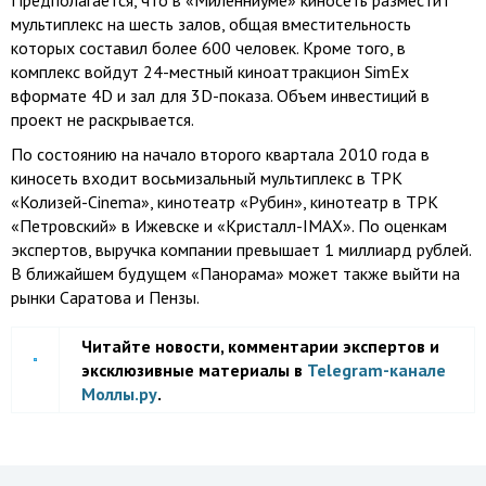
Предполагается, что в «Миленниуме» киносеть разместит
мультиплекс на шесть залов, общая вместительность
которых составил более 600 человек. Кроме того, в
комплекс войдут 24-местный киноаттракцион SimEx
вформате 4D и зал для 3D-показа. Объем инвестиций в
проект не раскрывается.
По состоянию на начало второго квартала 2010 года в
киносеть входит восьмизальный мультиплекс в ТРК
«Колизей-Cinema», кинотеатр «Рубин», кинотеатр в ТРК
«Петровский» в Ижевске и «Кристалл-IMAX». По оценкам
экспертов, выручка компании превышает 1 миллиард рублей.
В ближайшем будущем «Панорама» может также выйти на
рынки Саратова и Пензы.
Читайте новости, комментарии экспертов и
эксклюзивные материалы в
Telegram-канале
Моллы.ру
.