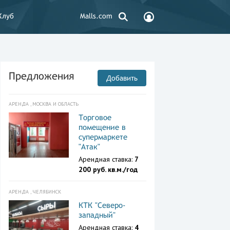
Клуб
Malls.com
Предложения
Добавить
АРЕНДА , МОСКВА И ОБЛАСТЬ
Торговое
помещение в
супермаркете
"Атак"
Арендная ставка:
7
200 руб. кв.м./год
АРЕНДА , ЧЕЛЯБИНСК
КТК "Северо-
западный"
Арендная ставка:
4