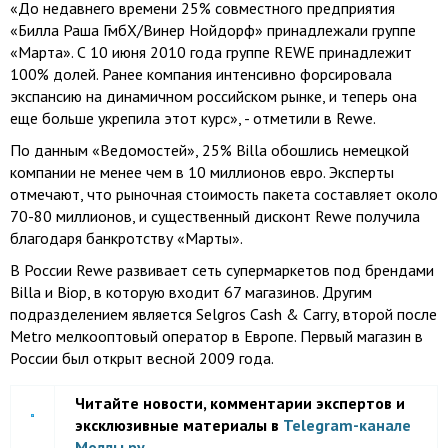
«До недавнего времени 25% совместного предприятия
«Билла Раша ГмбХ/Винер Нойдорф» принадлежали группе
«Марта». С 10 июня 2010 года группе REWE принадлежит
100% долей. Ранее компания интенсивно форсировала
экспансию на динамичном российском рынке, и теперь она
еще больше укрепила этот курс», - отметили в Rewe.
По данным «Ведомостей», 25% Billa обошлись немецкой
компании не менее чем в 10 миллионов евро. Эксперты
отмечают, что рыночная стоимость пакета составляет около
70-80 миллионов, и существенный дисконт Rewe получила
благодаря банкротству «Марты».
В России Rewe развивает сеть супермаркетов под брендами
Billa и Biop, в которую входит 67 магазинов. Другим
подразделением является Selgros Cash & Carry, второй после
Metro мелкооптовый оператор в Европе. Первый магазин в
России был открыт весной 2009 года.
Читайте новости, комментарии экспертов и
эксклюзивные материалы в
Telegram-канале
Моллы.ру
.