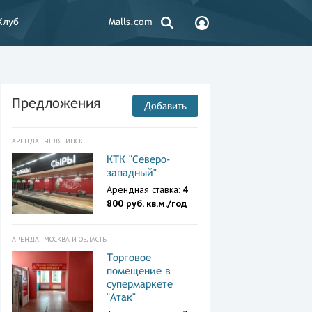
Клуб
Malls.com
Предложения
Добавить
АРЕНДА , ЧЕЛЯБИНСК
КТК "Северо-
западный"
Арендная ставка:
4
800 руб. кв.м./год
АРЕНДА , МОСКВА И ОБЛАСТЬ
Торговое
помещение в
супермаркете
"Атак"