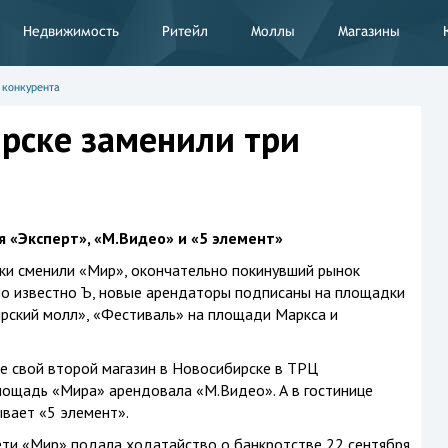
Недвижимость
Ритейл
Моллы
Магазины
 конкурента
рске заменили три
 «Эксперт», «М.Видео» и «5 элемент»
ки сменили «Мир», окончательно покинувший рынок
ло известно Ъ, новые арендаторы подписаны на площадки
рский молл», «Фестиваль» на площади Маркса и
те свой второй магазин в Новосибирске в ТРЦ
лощадь «Мира» арендовала «М.Видео». А в гостинице
вает «5 элемент».
ети «Мир» подала ходатайство о банкротстве 22 сентября