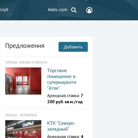
Клуб
Malls.com
Предложения
Добавить
АРЕНДА , МОСКВА И ОБЛАСТЬ
Торговое
помещение в
супермаркете
"Атак"
Арендная ставка:
7
200 руб. кв.м./год
АРЕНДА , ЧЕЛЯБИНСК
КТК "Северо-
западный"
Арендная ставка:
4