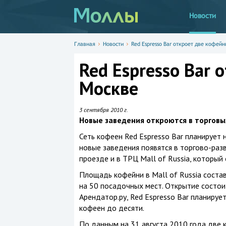
Новости
Главная
Новости
Red Espresso Bar откроет две кофейн
Red Espresso Bar 
Москве
3 сентября 2010 г.
Новые заведения откроются в торговых
Сеть кофеен Red Espresso Bar планирует
новые заведения появятся в торгово-ра
проезде и в ТРЦ Mall of Russia, который
Площадь кофейни в Mall of Russia соста
на 50 посадочных мест. Открытие состои
Арендатор.ру, Red Espresso Bar планиру
кофеен до десяти.
По данным на 31 августа 2010 года две 