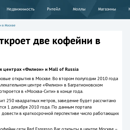
Недвижимость
Ритейл
Моллы
Магазины
и в Москве
откроет две кофейни в
 центрах «Филион» и Mall of Russia
 новые открытия в Москве. Во втором полугодии 2010 года
звлекательном центре «Филион» в Багратионовском
 откроется в «Москва-Сити» в конце года.
вит 250 квадратных метров, заведение будет рассчитано
тся 1 декабря 2010 года. По данным портала
ет довести в краткосрочной перспективе число работающих
кофейни сети Red Espresso Bar открыты в центре Москве –