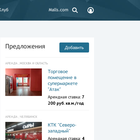
Клуб
Malls.com
Предложения
Добавить
АРЕНДА , МОСКВА И ОБЛАСТЬ
Торговое
помещение в
супермаркете
"Атак"
Арендная ставка:
7
200 руб. кв.м./год
АРЕНДА , ЧЕЛЯБИНСК
КТК "Северо-
западный"
Арендная ставка:
4