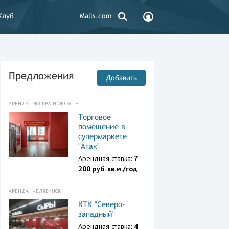
Клуб
Malls.com
Предложения
Добавить
АРЕНДА , МОСКВА И ОБЛАСТЬ
Торговое
помещение в
супермаркете
"Атак"
Арендная ставка:
7
200 руб. кв.м./год
АРЕНДА , ЧЕЛЯБИНСК
КТК "Северо-
западный"
Арендная ставка:
4