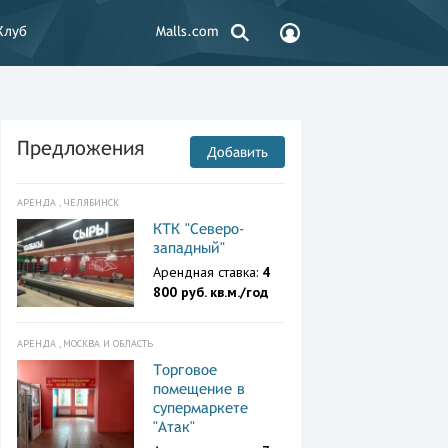
Клуб
Malls.com
Предложения
Добавить
АРЕНДА , ЧЕЛЯБИНСК
КТК "Северо-
западный"
Арендная ставка:
4
800 руб. кв.м./год
АРЕНДА , МОСКВА И ОБЛАСТЬ
Торговое
помещение в
супермаркете
"Атак"