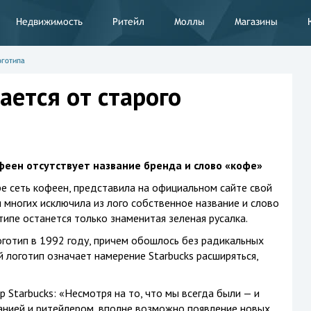
Недвижимость
Ритейл
Моллы
Магазины
оготипа
ается от старого
феен отсутствует название бренда и слово «кофе»
ре сеть кофеен, представила на официальном сайте свой
 многих исключила из лого собственное название и слово
ипе останется только знаменитая зеленая русалка.
оготип в 1992 году, причем обошлось без радикальных
й логотип означает намерение Starbucks расширяться,
Starbucks: «Несмотря на то, что мы всегда были — и
нией и ритейлером, вполне возможно появление новых,