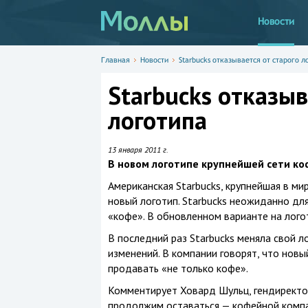
Новости
Главная
Новости
Starbucks отказывается от старого л
Starbucks отказыв
логотипа
13 января 2011 г.
В новом логотипе крупнейшей сети ко
Американская Starbucks, крупнейшая в ми
новый логотип. Starbucks неожиданно для
«кофе». В обновленном варианте на логот
В последний раз Starbucks меняла свой л
изменений. В компании говорят, что новы
продавать «не только кофе».
Комментирует Ховард Шульц, гендиректор 
продолжим оставаться — кофейной компа