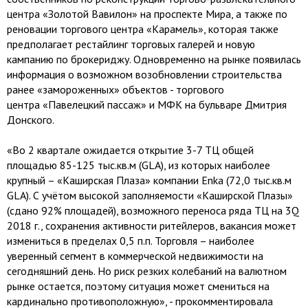
центра «Золотой Вавилон» на проспекте Мира, а также по
реновации торгового центра «Карамель», которая также
предполагает рестайлинг торговых галерей и новую
кампанию по брокериджу. Одновременно на рынке появилась
информация о возможном возобновлении строительства
ранее «замороженных» объектов - торгового
центра «Павелецкий пассаж» и МФК на бульваре Дмитрия
Донского.
«Во 2 квартале ожидается открытие 3-7 ТЦ общей
площадью 85-125 тыс.кв.м (GLA), из которых наиболее
крупный – «Каширская Плаза» компании Enka (72,0 тыс.кв.м
GLA). С учётом высокой заполняемости «Каширской Плазы»
(сдано 92% площадей), возможного переноса ряда ТЦ на 3Q
2018 г., сохранения активности ритейлеров, вакансия может
измениться в пределах 0,5 п.п. Торговля – наиболее
уверенный сегмент в коммерческой недвижимости на
сегодняшний день. Но риск резких колебаний на валютном
рынке остается, поэтому ситуация может смениться на
кардинально противоположную», - прокомментировала