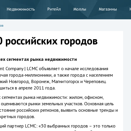
Недвижимость
Ритейл
Моллы
Магазины
дов
0 российских городов
сех сегментах рынка недвижимости
nt Company | LCMC объявляет о начале исследования
ючая города-миллионники, а также города с населением
икий Новгород, Воронеж, Магнитогорск и Череповец.
иться в апреле 2011 года.
х сегментах рынка недвижимости: жилом, офисном,
 оцениваются рынки земельных участков. Основная цель
тояние российских регионов, выявить основные тренды и
кретных городов.
ий партнер LCMC: «30 выбранных городов – это только