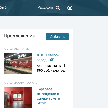
Клуб
Malls.com
Предложения
Добавить
АРЕНДА , ЧЕЛЯБИНСК
КТК "Северо-
западный"
Арендная ставка:
4
800 руб. кв.м./год
АРЕНДА , МОСКВА И ОБЛАСТЬ
Торговое
помещение в
супермаркете
"Атак"