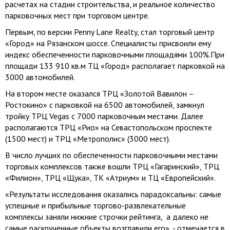
расчетах на стадии строительства, и реальное количество
парковочных мест при торговом центре.
Первым, по версии Penny Lane Realty, стал торговый центр
«Город» на Рязанском шоссе. Специалисты присвоили ему
индекс обеспеченности парковочными площадями 100%.При
площади 133 910 кв.м ТЦ «Город» располагает парковкой на
3000 автомобилей.
На втором месте оказался ТРЦ «Золотой Вавилон –
Ростокино» с парковкой на 6500 автомобилей, замкнул
тройку ТРЦ Vegas с 7000 парковочным местами. Далее
располагаются ТРЦ «Рио» на Севастопольском проспекте
(1500 мест) и ТРЦ «Метрополис» (3000 мест).
В число лучших по обеспеченности парковочными местами
торговых комплексов также вошли ТРЦ «Гагаринский», ТРЦ
«Филион», ТРЦ «Щука», ТК «Атриум» и ТЦ «Европейский».
«Результаты исследования оказались парадоксальны: самые
успешные и прибыльные торгово-развлекательные
комплексы заняли нижние строчки рейтинга, а далеко не
самые раскрученные объекты возглавили его», - отмечается в