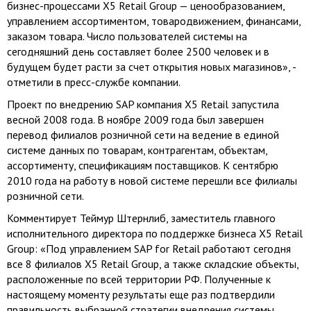
бизнес-процессами X5 Retail Group — ценообразованием,
управлением ассортиментом, товародвижением, финансами,
заказом товара. Число пользователей системы на
сегодняшний день составляет более 2500 человек и в
будущем будет расти за счет открытия новых магазинов», -
отметили в пресс-службе компании.
Проект по внедрению SAP компания X5 Retail запустила
весной 2008 года. В ноябре 2009 года был завершен
перевод филиалов розничной сети на ведение в единой
системе данных по товарам, контрагентам, объектам,
ассортименту, спецификациям поставщиков. К сентябрю
2010 года на работу в новой системе перешли все филиалы
розничной сети.
Комментирует Теймур Штернлиб, заместитель главного
исполнительного директора по поддержке бизнеса X5 Retail
Group: «Под управлением SAP for Retail работают сегодня
все 8 филиалов X5 Retail Group, а также складские объекты,
расположенные по всей территории РФ. Полученные к
настоящему моменту результаты еще раз подтвердили
правильность выбранной стратегии внедрения системы,