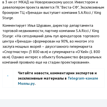
в
3 км
от МКАД на Новорязанскому шоссе. Инвестором и
девелопером проекта является ГК "Веста-СФ", Эксклюзивным
брокером ТЦ «Гренада» выступает компания S.A.Ricci / King
Sturge.
Комментирует Илья Шуравин, директор департамента
торговой недвижимости, партнер компании S.A.Ricci / King
Sturge: «На сегодняшний день пул арендаторов торгового
центра «Гренада» сформирован на 90%, во многом это
заслуга мощных якорей – двухэтажного гипермаркета
«Спортмастер» (3 800 кв.м) и супермаркета «О'Кей» (1 800
кв.м). Однако интерес к объекту большинство федеральных
компаний проявило еще на стадии проектирования».
Читайте новости, комментарии экспертов и
эксклюзивные материалы в
Telegram-канале
Моллы.ру
.