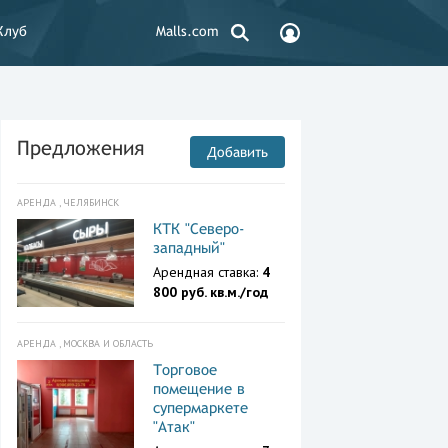
Клуб
Malls.com
Предложения
Добавить
АРЕНДА , ЧЕЛЯБИНСК
КТК "Северо-
западный"
Арендная ставка:
4
800 руб. кв.м./год
АРЕНДА , МОСКВА И ОБЛАСТЬ
Торговое
помещение в
супермаркете
"Атак"