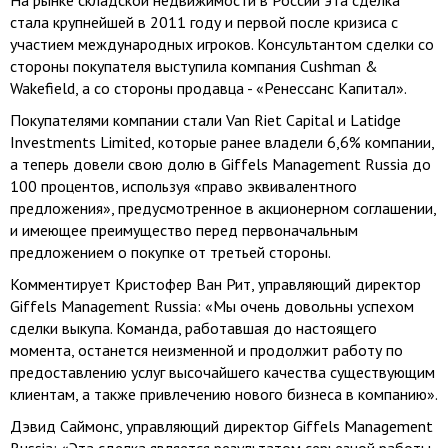
На рынке складской недвижимости в России эта сделка
стала крупнейшей в 2011 году и первой после кризиса с
участием международных игроков. Консультантом сделки со
стороны покупателя выступила компания Cushman &
Wakefield, а со стороны продавца - «Ренессанс Капитал».
Покупателями компании стали Van Riet Capital и Latidge
Investments Limited, которые ранее владели 6,6% компании,
а теперь довели свою долю в Giffels Management Russia до
100 процентов, используя «право эквивалентного
предложения», предусмотренное в акционерном соглашении,
и имеющее преимущество перед первоначальным
предложением о покупке от третьей стороны.
Комментирует Кристофер Ван Рит, управляющий директор
Giffels Management Russia: «Мы очень довольны успехом
сделки выкупа. Команда, работавшая до настоящего
момента, останется неизменной и продолжит работу по
предоставлению услуг высочайшего качества существующим
клиентам, а также привлечению нового бизнеса в компанию».
Дэвид Саймонс, управляющий директор Giffels Management