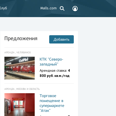
Клуб
Malls.com
Предложения
Добавить
АРЕНДА , ЧЕЛЯБИНСК
КТК "Северо-
западный"
Арендная ставка:
4
800 руб. кв.м./год
АРЕНДА , МОСКВА И ОБЛАСТЬ
Торговое
помещение в
супермаркете
"Атак"