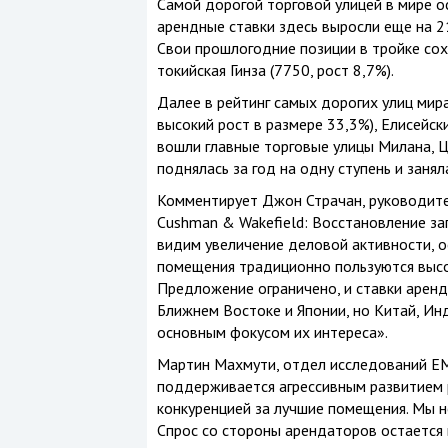
Самой дорогой торговой улицей в мире о
арендные ставки здесь выросли еще на 21
Свои прошлогодние позиции в тройке сохр
токийская Гинза (7750, рост 8,7%).
Далее в рейтинг самых дорогих улиц мир
высокий рост в размере 33,3%), Елисейски
вошли главные торговые улицы Милана, Ц
поднялась за год на одну ступень и занял
Комментирует Джон Страчан, руководит
Cushman & Wakefield: Восстановление за
видим увеличение деловой активности, о
помещения традиционно пользуются выс
Предложение ограничено, и ставки арен
Ближнем Востоке и Японии, но Китай, Ин
основным фокусом их интереса».
Мартин Махмути, отдел исследований EM
поддерживается агрессивным развитием 
конкуренцией за лучшие помещения. Мы 
Спрос со стороны арендаторов остается 