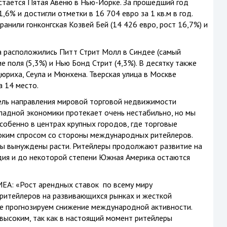
стается Пятая Авеню в Нью-Йорке. За прошедший год
,6% и достигли отметки в 16 704 евро за 1 кв.м в год.
анили гонконгская Козвей Бей (14 426 евро, рост 16,7%) и
а расположились Питт Стрит Молл в Синдее (самый
е поля (5,3%) и Нью Бонд Стрит (4,3%). В десятку также
юриха, Сеула и Мюнхена. Тверская улица в Москве
а 14 место.
ель направления мировой торговой недвижимости
падной экономики протекает очень нестабильно, но мы
собенно в центрах крупных городов, где торговые
оким спросом со стороны международных ритейлеров.
ды вынуждены расти. Ритейлеры продолжают развитие на
дия и до некоторой степени Южная Америка остаются
EA: «Рост арендных ставок по всему миру
ритейлеров на развивающихся рынках и жесткой
не прогнозируем снижение международной активности.
высоким, так как в настоящий момент ритейлеры