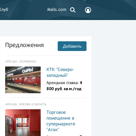
Клуб
Malls.com
Предложения
Добавить
АРЕНДА , ЧЕЛЯБИНСК
КТК "Северо-
западный"
Арендная ставка:
4
800 руб. кв.м./год
АРЕНДА , МОСКВА И ОБЛАСТЬ
Торговое
помещение в
супермаркете
"Атак"