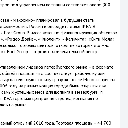
ров под управлением компании составляет около 900
тстве «Макромир» планировал в будущем стать
движимости в России и опередить даже IKEA. В
 к Fort Group. В числе успешно функционирующих объектов
», «Родео Драйв», «Фиолент», «Феличита», «Сити Молл».
есколько торговых центров, открытие которых должно
ект Fort Group – торгово-развлекательный центр
управлением лидеров петербургского рынка – в формате
в общей площади, что соответствует районному или
авку на северную столицу сразу же после Москвы, пришла
006 году на разных концах города были открыты два
 самых успешных мест для шопинга в Петербурге. И,
т IKEA торговых центров не строила, компания по-
ков на рынке.
авный открытий 2010 года. Торговая площадь – 44 700