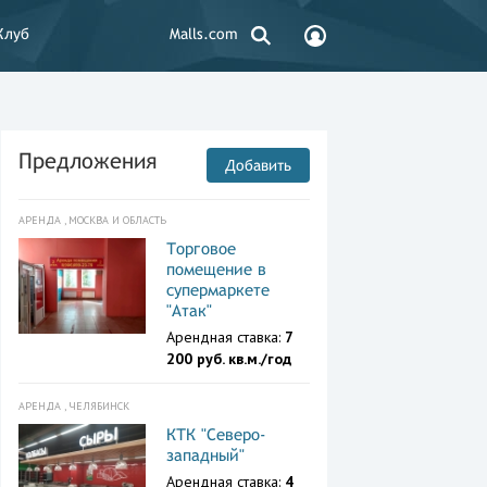
Клуб
Malls.com
Предложения
Добавить
АРЕНДА , МОСКВА И ОБЛАСТЬ
Торговое
помещение в
супермаркете
"Атак"
Арендная ставка:
7
200 руб. кв.м./год
АРЕНДА , ЧЕЛЯБИНСК
КТК "Северо-
западный"
Арендная ставка:
4