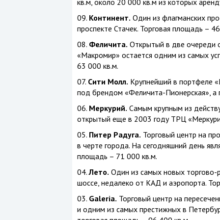
кв.м, около 20 000 кв.м из которых аре
09.
Континент.
Один из флагманских про
проспекте Стачек. Торговая площадь – 46 
08.
Феличита.
Открытый в две очереди о
«Макромир» остается одним из самых ус
63 000 кв.м.
07.
Сити Молл.
Крупнейший в портфеле «
под брендом «Феличита-Пионерская», а п
06.
Меркурий.
Самым крупным из действ
открытый еще в 2003 году ТРЦ «Меркурий
05.
Питер Радуга.
Торговый центр на пр
в черте города. На сегодняшний день явл
площадь – 71 000 кв.м.
04.
Лето.
Один из самых новых торгово-р
шоссе, недалеко от КАД и аэропорта. Тор
03.
Galeria.
Торговый центр на пересечени
и одним из самых престижных в Петербур