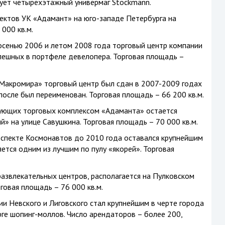
ндует четырехэтажный универмаг Stockmann.
ектов УК «Адамант» на юго-западе Петербурга на
000 кв.м.
сенью 2006 и летом 2008 года торговый центр компании
пешных в портфеле девелопера. Торговая площадь –
Макромира» торговый центр был сдан в 2007-2009 годах
осле был переименован. Торговая площадь – 66 200 кв.м.
ующих торговых комплексом «Адаманта» остается
» на улице Савушкина. Торговая площадь – 70 000 кв.м.
оспекте Космонавтов до 2010 года оставался крупнейшим
яется одним из лучшим по пулу «якорей». Торговая
азвлекательных центров, располагается на Пулковском
говая площадь – 76 000 кв.м.
и Невского и Лиговского стал крупнейшим в черте города
ге шопинг-моллов. Число арендаторов – более 200,