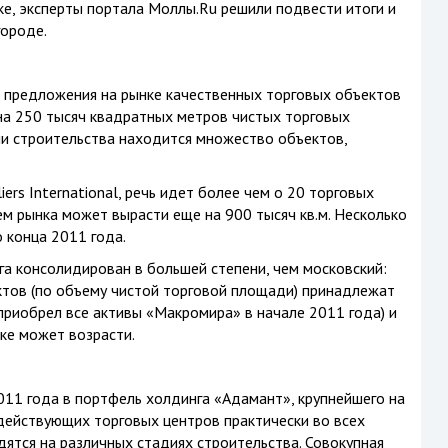
ке, эксперты портала Моллы.Ru решили подвести итоги и
городе.
м предложения на рынке качественных торговых объектов
на 250 тысяч квадратных метров чистых торговых
ии строительства находится множество объектов,
ers International, речь идет более чем о 20 торговых
ем рынка может вырасти еще на 900 тысяч кв.м. Несколько
 конца 2011 года.
а консолидирован в большей степени, чем московский:
ктов (по объему чистой торговой площади) принадлежат
(приобрел все активы «Макромира» в начале 2011 года) и
ке может возрасти.
011 года в портфель холдинга «Адамант», крупнейшего на
действующих торговых центров практически во всех
дятся на различных стадиях строительства. Совокупная