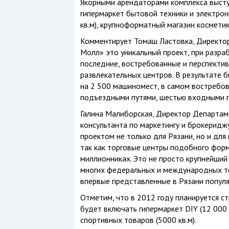
Якорными арендаторами комплекса выступ
гипермаркет бытовой техники и электрон
кв.м), крупноформатный магазин космети
Комментирует Томаш Ластовка, Директор 
Молл» это уникальный проект, при разра
последние, востребованные и перспекти
развлекательных центров. В результате 
на 2 500 машиномест, в самом востребов
подъездными путями, шестью входными г
Галина Малиборская, Директор Департамен
консультанта по маркетингу и брокеридж
проектом не только для Рязани, но и для
так как торговые центры подобного фор
миллионниках. Это не просто крупнейший
многих федеральных и международных то
впервые представленные в Рязани популя
Отметим, что в 2012 году планируется 
будет включать гипермаркет DIY (12 000 
спортивных товаров (5000 кв.м).