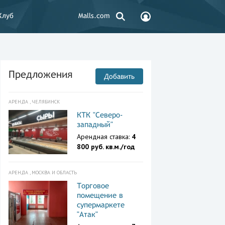
Клуб
Malls.com
Предложения
Добавить
АРЕНДА , ЧЕЛЯБИНСК
КТК "Северо-
западный"
Арендная ставка:
4
800 руб. кв.м./год
АРЕНДА , МОСКВА И ОБЛАСТЬ
Торговое
помещение в
супермаркете
"Атак"