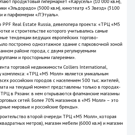
ают продуктовый гипермаркет «Карусель» (10 000 кв.м),
ики «Эльдорадо» (3000 кв.м), кинотеатр «5 Звезд» (3100
ки и парфюмерии «Л’Этуаль».
PPF Real Estate Russia, девелопера проекта: «ТРЦ «М5
ботке и строительстве которого учитывались самые
вные тенденции ведущих европейских торгово-
было построено одноэтажное здание с парковочной зоной
анном районе города, с двумя регулируемыми
руппами и просторными галереями».
та торговой недвижимости Colliers International,
у комплекса: «ТРЦ «М5 Молл» является уникальным
 всех российских городов с населением 500 тыс. жителей,
мата на текущий момент представлены только в городах-
 ТРЦ в Рязани: в нем открываются флагманские магазины
рговых сетей. Более 70% магазинов в «М5 Молл» – это
рные мировые и российские бренды».
строительство второй очереди ТРЦ «М5 Молл», которая
квадратных метров), магазин мебели (6000 кв.м) и магазин