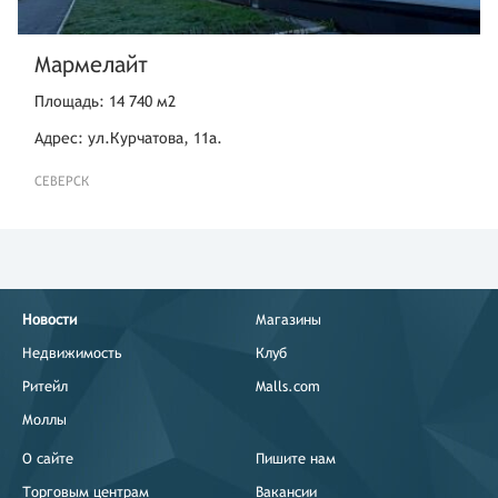
Мармелайт
Площадь: 14 740 м2
Адрес: ул.Курчатова, 11а.
СЕВЕРСК
Новости
Магазины
Недвижимость
Клуб
Ритейл
Malls.com
Моллы
О сайте
Пишите нам
Торговым центрам
Вакансии