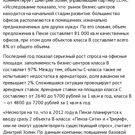
Комментирует Дмитрий Золин, управляющий партнер LCMC:
«Исследование показало, что рынок бизнес-центров
находится на начальной стадии развития: большинство
офисов располагаются в помещениях, изначально
предназначенных для других нужд». По его словам, объем
предложения в Пензе составляет 81 000 кв.м качественных
офисов, при этом доля объектов класса В составляет всего
8% от общего объема.
Последний год показал серьезный рост спроса на офисные
площади: заполняемость бизнес-центров класса В
составляет 97%. Между тем, объекты С-класса также не
испытывают недостатка в арендаторах, доля вакансии не
превышает 2%. Сложившаяся ситуация провоцирует рост
арендных ставок. Арендные ставки на площади класса С
составляют от 2640 до 5700 рублей за 1 кв.м в год, класса В
– от 4800 до 7200 рублей за 1 кв.м в год.
«Несмотря на то, что в 2012 году в Пензе планируется к
вводу сразу 2 объекта В-класса: «Пенза-Сити» и «Триумф»,
они не смогут удовлетворить существующий спрос», считает
Дмитрий Золин. По данным компании, повышение базовой